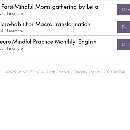
n Farsi-Mindful Moms gathering by Leila
Dema
ivé
·
1 membre
icro-habit For Macro Transformation
Dema
ivé
·
1 membre
euro-Mindful Practice Monthly- English
Dema
ivé
·
1 membre
©2025 MINDOZONE All Rights Reserved. Company Register# 2020 062708