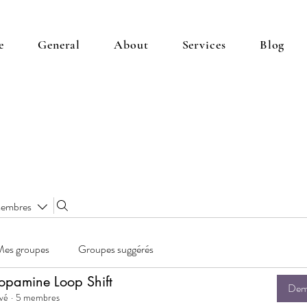
e
General
About
Services
Blog
membres
Mes groupes
Groupes suggérés
opamine Loop Shift
Dema
ivé
·
5 membres