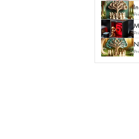
I
Pr
M
Pr
N
Pr